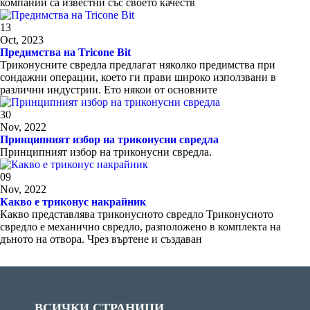
компании са известни със своето качеств
13
Oct, 2023
Предимства на Tricone Bit
Триконусните свредла предлагат няколко предимства при
сондажни операции, което ги прави широко използвани в
различни индустрии. Ето някои от основните
30
Nov, 2022
Принципният избор на триконусни свредла
Принципният избор на триконусни свредла.
09
Nov, 2022
Какво е триконус накрайник
Какво представлява триконусното свредло Триконусното
свредло е механично свредло, разположено в комплекта на
дъното на отвора. Чрез въртене и създаван
ВСИЧКИ СТРАНИЦИ