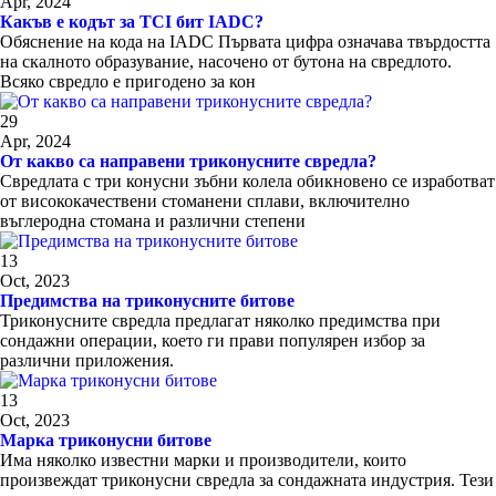
Apr, 2024
Какъв е кодът за TCI бит IADC?
Обяснение на кода на IADC Първата цифра означава твърдостта
на скалното образувание, насочено от бутона на свредлото.
Всяко свредло е пригодено за кон
29
Apr, 2024
От какво са направени триконусните свредла?
Свредлата с три конусни зъбни колела обикновено се изработват
от висококачествени стоманени сплави, включително
въглеродна стомана и различни степени
13
Oct, 2023
Предимства на триконусните битове
Триконусните свредла предлагат няколко предимства при
сондажни операции, което ги прави популярен избор за
различни приложения.
13
Oct, 2023
Марка триконусни битове
Има няколко известни марки и производители, които
произвеждат триконусни свредла за сондажната индустрия. Тези