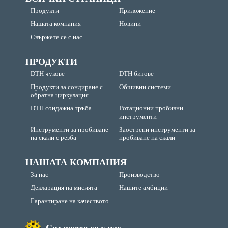
Продукти
Приложение
Нашата компания
Новини
Свържете се с нас
ПРОДУКТИ
DTH чукове
DTH битове
Продукти за сондиране с
Обшивни системи
обратна циркулация
DTH сондажна тръба
Ротационни пробивни
инструменти
Инструменти за пробиване
Заострени инструменти за
на скали с резба
пробиване на скали
НАШАТА КОМПАНИЯ
За нас
Производство
Декларация на мисията
Нашите амбиции
Гарантиране на качеството
Свържете се с нас