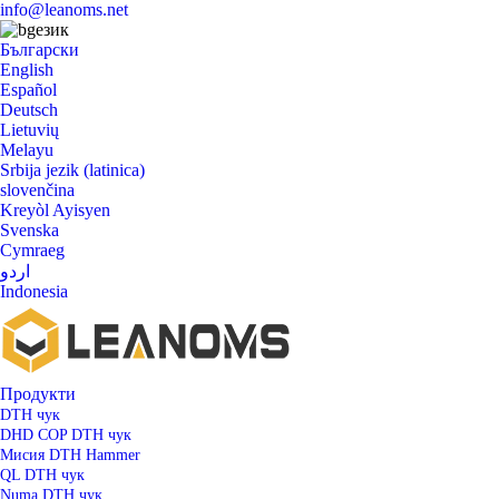
info@leanoms.net
език
Български
English
Español
Deutsch
Lietuvių
Melayu
Srbija jezik (latinica)
slovenčina
Kreyòl Ayisyen
Svenska
Cymraeg
اردو
Indonesia
Продукти
DTH чук
DHD COP DTH чук
Мисия DTH Hammer
QL DTH чук
Numa DTH чук