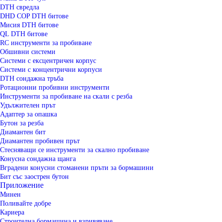
DTH свредла
DHD COP DTH битове
Мисия DTH битове
QL DTH битове
RC инструменти за пробиване
Обшивни системи
Системи с ексцентричен корпус
Системи с концентрични корпуси
DTH сондажна тръба
Ротационни пробивни инструменти
Инструменти за пробиване на скали с резба
Удължителен прът
Адаптер за опашка
Бутон за резба
Диамантен бит
Диамантен пробивен прът
Стесняващи се инструменти за скално пробиване
Конусна сондажна щанга
Вградени конусни стоманени пръти за бормашини
Бит със заострен бутон
Приложение
Минен
Поливайте добре
Кариера
Строителна бормашина и взривяване